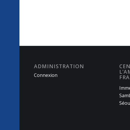
ADMINISTRATION
CEN
L’A
Connexion
FRA
Imme
Samb
Séou