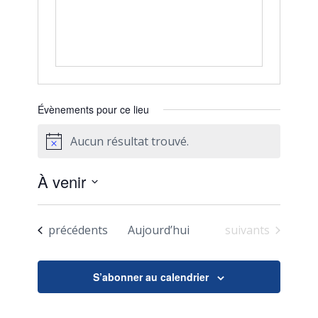
Évènements pour ce lieu
Aucun résultat trouvé.
Notice
À venir
Sélectionnez
une
Évènements
Évènements
précédents
Aujourd’hui
suivants
date.
S’abonner au calendrier