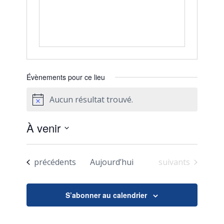
Évènements pour ce lieu
Aucun résultat trouvé.
Notice
À venir
Sélectionnez
une
Évènements
Évènements
précédents
Aujourd’hui
suivants
date.
S’abonner au calendrier