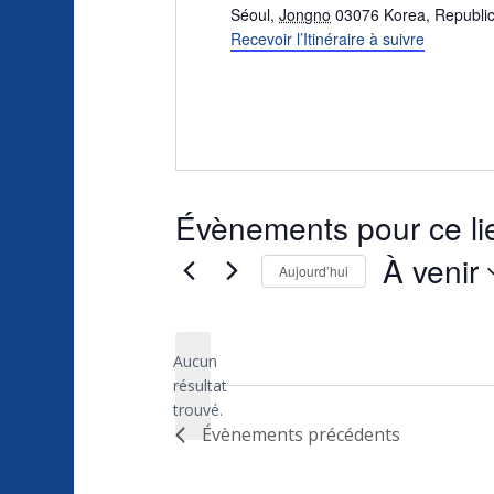
Séoul
,
Jongno
03076
Korea, Republic
Recevoir l’Itinéraire à suivre
Évènements pour ce li
À venir
Aujourd’hui
Sélectionnez
une
Aucun
date.
résultat
Notice
trouvé.
Évènements
précédents