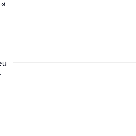
 of
eu