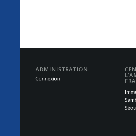
ADMINISTRATION
CEN
L’A
Connexion
FRA
Imme
Samb
Séou