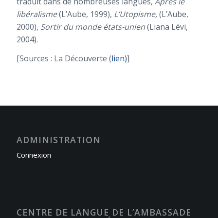
traduit dans de nombreuses langues,
Après le
libéralisme
(L’Aube, 1999),
L’Utopisme,
(L’Aube,
2000),
Sortir du monde états-unien
(Liana Lévi,
2004).
[Sources : La Découverte (
lien)
]
ADMINISTRATION
Connexion
CENTRE DE LANGUE DE L’AMBASSADE