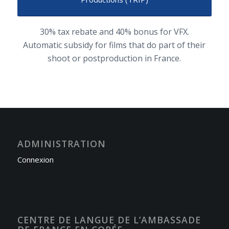
30% tax rebate and 40% bonus for VFX.
Automatic subsidy for films that do part of their
shoot or postproduction in France.
ADMINISTRATION
Connexion
CENTRE DE LANGUE DE L’AMBASSADE