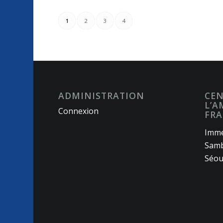
1
2
3
4
ADMINISTRATION
CEN
L’A
Connexion
FRA
Imme
Samb
Séou