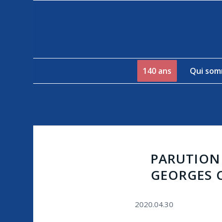
140 ans
Qui som
PARUTION 
GEORGES 
2020.04.30