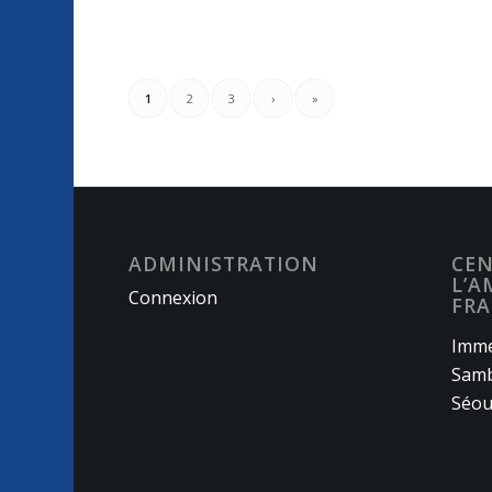
1
2
3
›
»
ADMINISTRATION
CEN
L’A
Connexion
FRA
Imme
Samb
Séou