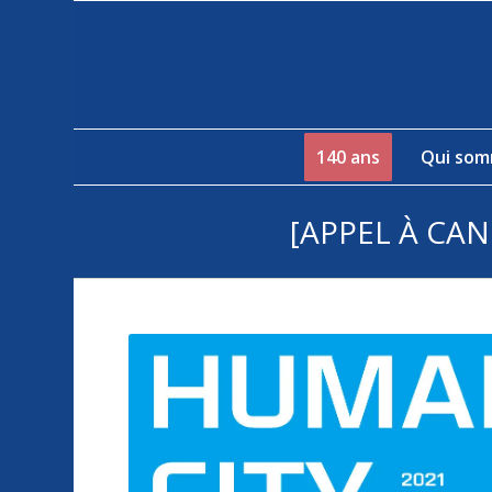
140 ans
Qui som
[APPEL À CA