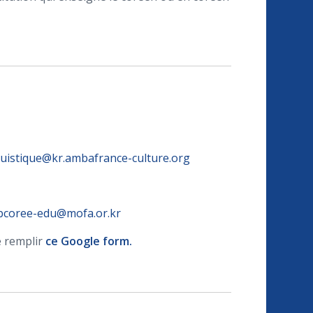
guistique@kr.ambafrance-culture.org
coree-edu@mofa.or.kr
e remplir
ce Google form
.