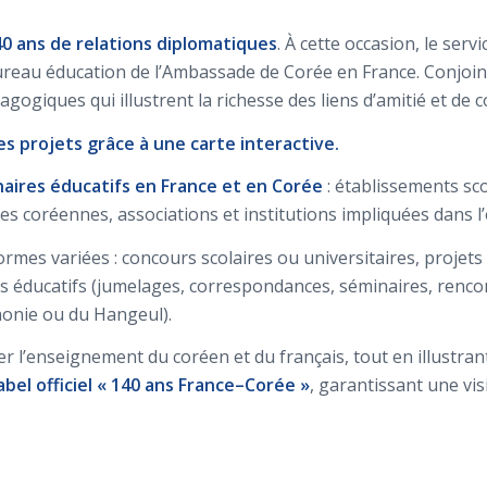
40 ans de relations diplomatiques
. À cette occasion, le ser
reau éducation de l’Ambassade de Corée en France. Conjoi
édagogiques qui illustrent la richesse des liens d’amitié et d
les projets grâce à une carte interactive.
aires éducatifs en France et en Corée
: établissements sco
coles coréennes, associations et institutions impliquées dans
es variées : concours scolaires ou universitaires, projets in
es éducatifs (jumelages, correspondances, séminaires, renc
phonie ou du Hangeul).
 l’enseignement du coréen et du français, tout en illustrant 
abel officiel « 140 ans France–Corée »
, garantissant une vis