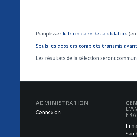
Remplissez
le formulaire de candidature
(en 
Seuls les dossiers complets transmis avan
Les résultats de la sélection seront commun
ADMINISTRATION
CEN
L’A
Connexion
FRA
Imme
Samb