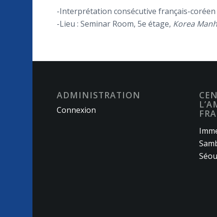
-Interprétation consécutive français-coréen
-Lieu : Seminar Room, 5e étage,
Korea Manh
ADMINISTRATION
CEN
L’A
Connexion
FRA
Imme
Samb
Séou