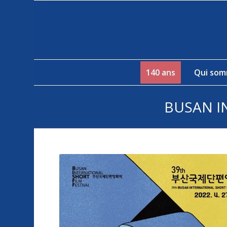
140 ans
Qui som
BUSAN I