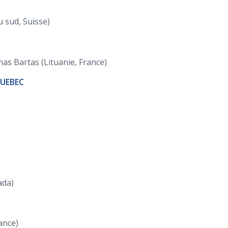
 sud, Suisse)
as Bartas (Lituanie, France)
QUEBEC
ada)
ance)