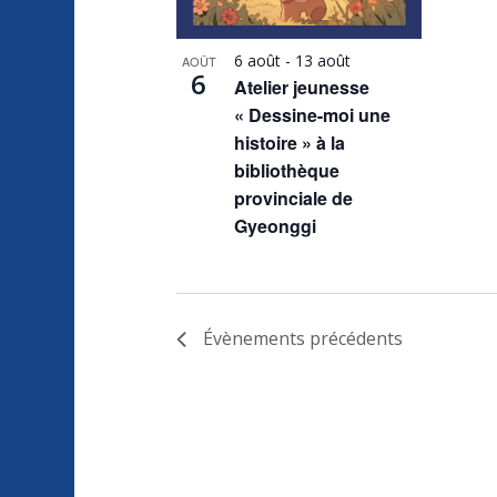
avec
les
6 août
-
13 août
AOÛT
résultats
6
Atelier jeunesse
filtrés.
« Dessine-moi une
histoire » à la
bibliothèque
provinciale de
Gyeonggi
Évènements
précédents