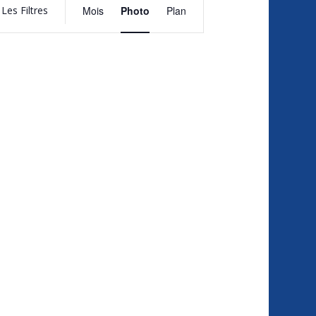
de
Les Filtres
Mois
Photo
Plan
vues
Évènement