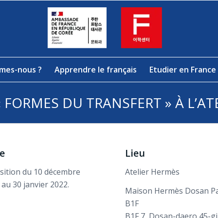
mes-nous ?
Apprendre le français
Etudier en France
« FORMES DU TRANSFERT » À L’AT
e
Lieu
sition du 10 décembre
Atelier Hermès
 au 30 janvier 2022.
Maison Hermès Dosan P
B1F
B1F 7, Dosan-daero 45-gil