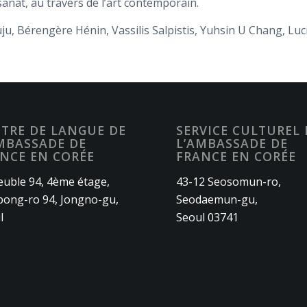
isanat, au travers de l’art contemporain.
ju, Bérengère Hénin, Vassilis Salpistis, Yuhsin U Chang, Lu
TRE DE LANGUE DE
SERVICE CULTUREL 
MBASSADE DE
L’AMBASSADE DE
NCE EN CORÉE
FRANCE EN CORÉE
uble 94, 4ème étage,
43-12 Seosomun-ro,
ong-ro 94, Jongno-gu,
Seodaemun-gu,
l
Seoul 03741