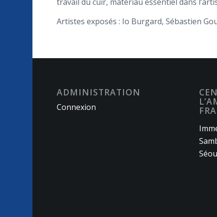
travail du cuir, matériau essentiel dans l’art
Artistes exposés : Io Burgard, Sébastien Gou
ADMINISTRATION
CEN
L’A
Connexion
FRA
Imme
Samb
Séou