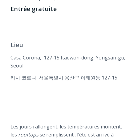
Entrée gratuite
Lieu
Casa Corona,
127-15
Itaewon-dong, Yongsan-gu,
Seoul
카사 코로나, 서울특별시 용산구 이태원동 127-15
Les jours rallongent, les températures montent,
les
rooftops
se remplissent : l’été est arrivé à