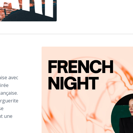
ise avec
oirée
rançaise.
arguerite
se
nt une