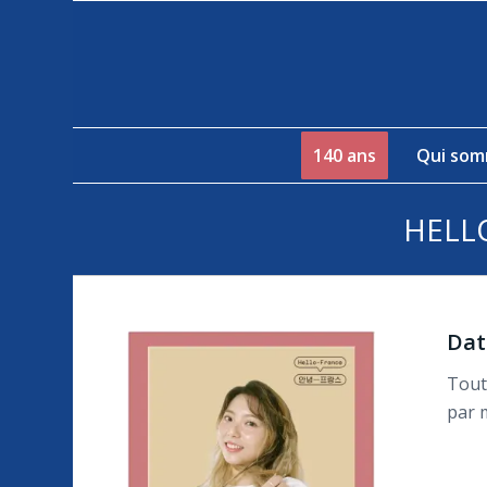
140 ans
Qui som
HELLO
Dat
Toute
par 