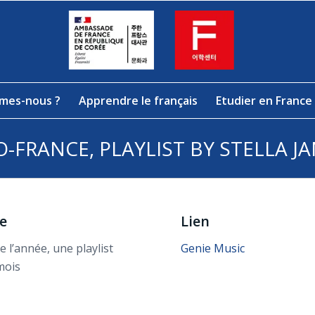
mes-nous ?
Apprendre le français
Etudier en France
-FRANCE, PLAYLIST BY STELLA J
e
Lien
 l’année, une playlist
Genie Music
mois