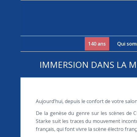
140 ans
Qui som
IMMERSION DANS LA M
Aujourd’hui, depuis le confort de votre salo
De la genèse du genre sur les scènes de Ch
Starke suit les traces du mouvement inconto
français, qui font vivre la scène électro fran