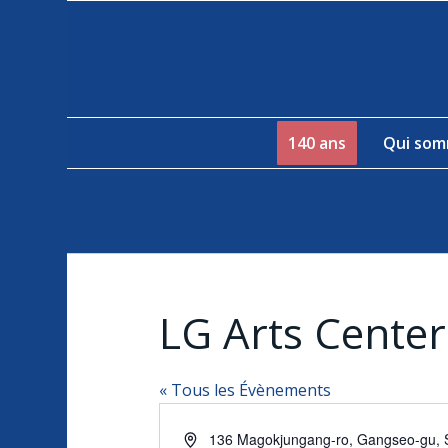
140 ans
Qui som
LG Arts Center
« Tous les Évènements
Adresse
136 Magokjungang-ro, Gangseo-gu, 