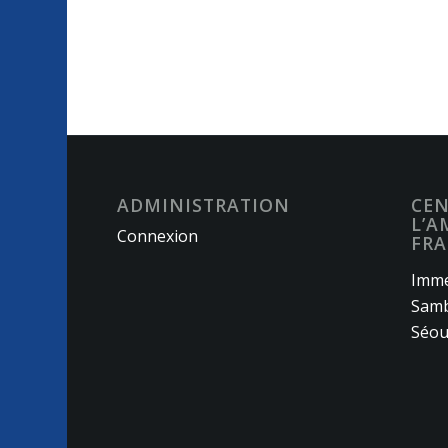
ADMINISTRATION
CEN
L’A
Connexion
FRA
Imme
Samb
Séou