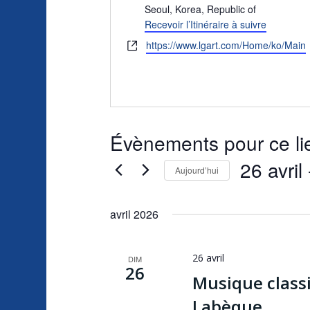
Seoul
,
Korea, Republic of
Recevoir l’Itinéraire à suivre
Site
https://www.lgart.com/Home/ko/Main
web
Évènements pour ce li
26 avril
 
Aujourd’hui
Sélectionnez
une
avril 2026
date.
26 avril
DIM
26
Musique class
Labèque