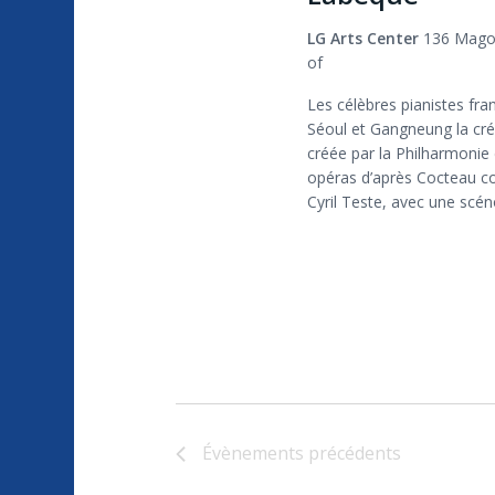
LG Arts Center
136 Magok
of
Les célèbres pianistes fra
Séoul et Gangneung la créa
créée par la Philharmonie d
opéras d’après Cocteau com
Cyril Teste, avec une scé
Évènements
précédents