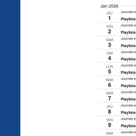
navigatio
Évènem
Sélectionnez
Jan 2026
de
la
Journée e
JEU
vues
1
Playlist
date
Journée e
Évèneme
VEN
2
Playlist
Journée e
SAM
3
Playlist
Journée e
DIM
4
Playlist
Journée e
LUN
5
Playlist
Journée e
MAR
6
Playlist
Journée e
MER
7
Playlist
Journée e
JEU
8
Playlist
Journée e
VEN
9
Playlist
Journée e
SAM