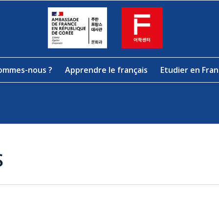
sommes-nous ?
Apprendre le français
Etudier en Fra
S
ents
e
ion