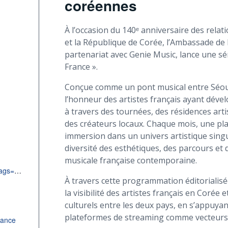
coréennes
À l’occasion du 140ᵉ anniversaire des relat
et la République de Corée, l’Ambassade de
partenariat avec Genie Music, lance une séri
France ».
Conçue comme un pont musical entre Séoul e
l’honneur des artistes français ayant dével
à travers des tournées, des résidences art
des créateurs locaux. Chaque mois, une pla
immersion dans un univers artistique singu
diversité des esthétiques, des parcours et
musicale française contemporaine.
https://www.genie.co.kr/playlist/tags?tags=SVC004%7C%7C%EB%A0%88%EC%9D%B4%EB%B8%94%20PICK%2CDJ0086%7C%7CDJ%20%EC%95%88%EB%85%95%20%ED%94%84%EB%9E%91%EC%8A%A4#
À travers cette programmation éditorialis
la visibilité des artistes français en Corée
culturels entre les deux pays, en s’appuya
plateformes de streaming comme vecteurs 
rance