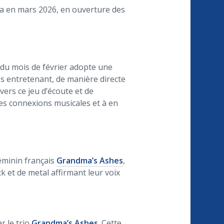
dra en mars 2026, en ouverture des
t du mois de février adopte une
es entretenant, de manière directe
avers ce jeu d’écoute et de
 ces connexions musicales et à en
féminin français
Grandma’s Ashes
,
k et de metal affirmant leur voix
ar le trio
Grandma’s Ashes
. Cette