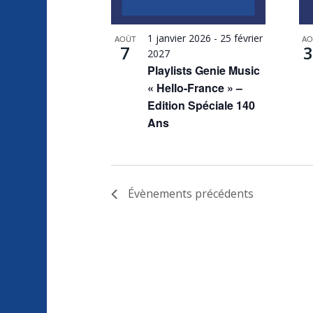
avec
les
1 janvier 2026
-
25 février
AOÛT
AO
résultats
7
3
2027
filtrés.
Playlists Genie Music
« Hello-France » –
Edition Spéciale 140
Ans
Évènements
précédents