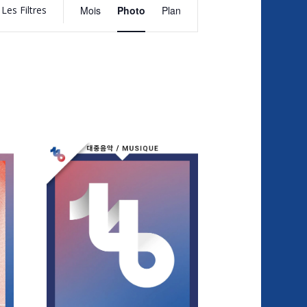
de
Les Filtres
Mois
Photo
Plan
vues
Évènement