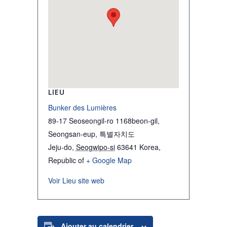
LIEU
Bunker des Lumières
89-17 Seoseongil-ro 1168beon-gil,
Seongsan-eup, 특별자치도
Jeju-do
,
Seogwipo-si
63641
Korea,
Republic of
+ Google Map
Voir Lieu site web
Ajouter au calendrier