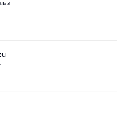
lic of
eu