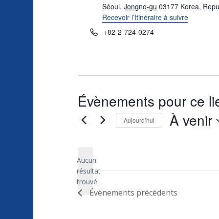
Séoul
,
Jongno-gu
03177
Korea, Repub
Recevoir l’Itinéraire à suivre
Téléphone
+82-2-724-0274
Évènements pour ce li
À venir
Aujourd’hui
Sélectionnez
une
Aucun
date.
résultat
Notice
trouvé.
Évènements
précédents