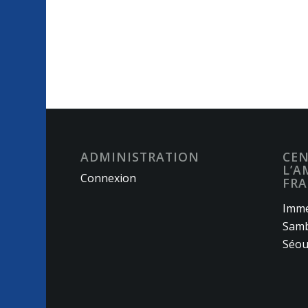
ADMINISTRATION
CEN
L’A
Connexion
FRA
Imme
Samb
Séou