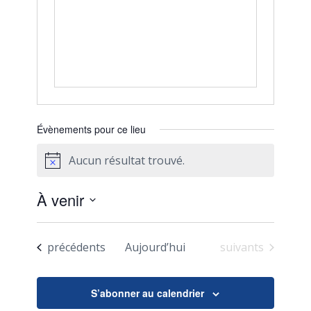
Évènements pour ce lieu
Aucun résultat trouvé.
Notice
À venir
Sélectionnez
une
Évènements
Évènements
précédents
Aujourd’hui
suivants
date.
S’abonner au calendrier