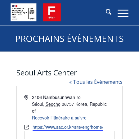
PROCHAINS ÉVÈNEMENTS
Seoul Arts Center
« Tous les Évènements
Adresse
2406 Nambusunhwan-ro
Séoul
,
Seocho
06757
Korea, Republic
of
Recevoir l’Itinéraire à suivre
Site
https://www.sac.or.kr/site/eng/home/
web