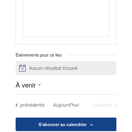
Évènements pour ce lieu
Aucun résultat trouvé.
Notice
À venir
Sélectionnez
une
Évènements
Évènements
précédents
Aujourd’hui
suivants
date.
S’abonner au calendrier