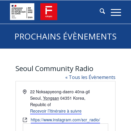
PROCHAINS ÉVÈNEMENTS
Seoul Community Radio
« Tous les Évènements
Adresse
22 Noksapyeong-daero 40na-gil
Seoul
,
Yongsan
04351
Korea,
Republic of
Recevoir l’Itinéraire à suivre
Site
https://www.instagram.com/scr_radio/
web