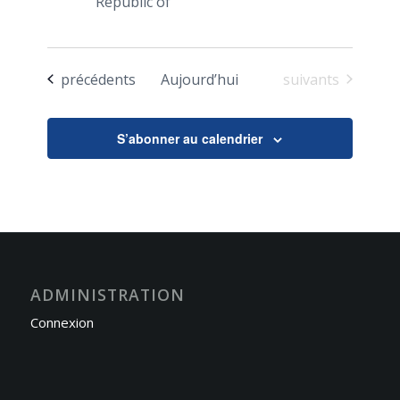
Republic of
Évènements
Évènements
précédents
Aujourd’hui
suivants
S’abonner au calendrier
ADMINISTRATION
Connexion