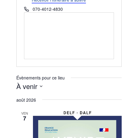
Téléphone
070-4012-4830
Évènements pour ce lieu
À venir
Sélectionnez
août 2026
une
date.
VEN
7