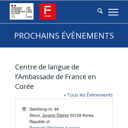
PROCHAINS ÉVÈNEMENTS
Centre de langue de
l’Ambassade de France en
Corée
« Tous les Évènements
Adresse
Sambong-ro, 94
Séoul
,
Jongno District
03158
Korea,
Republic of
Recevoir l’Itinéraire à suivre