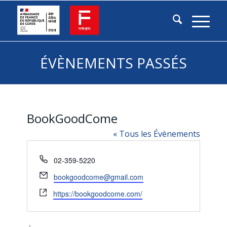
ÉVÈNEMENTS PASSÉS
BookGoodCome
« Tous les Évènements
Téléphone
02-359-5220
Email
bookgoodcome@gmail.com
Site
https://bookgoodcome.com/
web