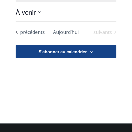
À venir
Sélectionnez
une
Évènements
Évènements
précédents
Aujourd’hui
suivants
date.
S’abonner au calendrier