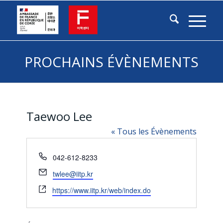
PROCHAINS ÉVÈNEMENTS
Taewoo Lee
« Tous les Évènements
Téléphone
042-612-8233
Email
twlee@iitp.kr
Site
https://www.iitp.kr/web/index.do
web