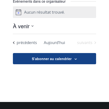
Évènements dans ce organisateur
Aucun résultat trouvé.
Notice
À venir
Sélectionnez
une
Évènements
Évènements
précédents
Aujourd’hui
suivants
date.
S’abonner au calendrier