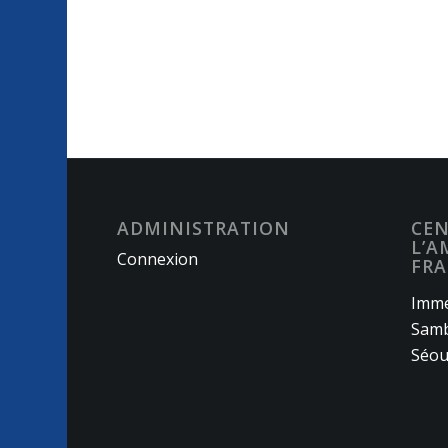
ADMINISTRATION
CEN
L’A
Connexion
FRA
Imme
Samb
Séou