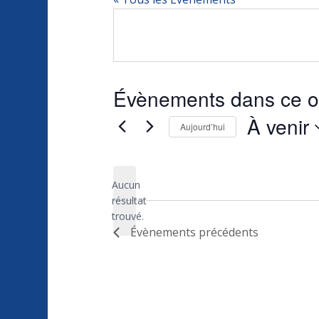
Évènements dans ce o
À venir
Aujourd’hui
Sélectionnez
une
Aucun
date.
résultat
Notice
trouvé.
Évènements
précédents