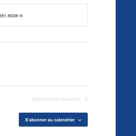
ne
281-8638~9
Évènements
suivants
S’abonner au calendrier