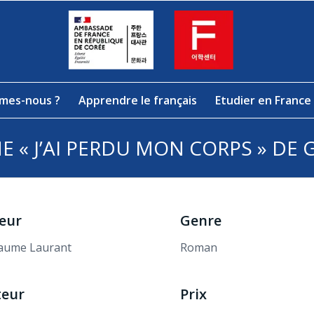
mes-nous ?
Apprendre le français
Etudier en France
 « J’AI PERDU MON CORPS » DE
eur
Genre
laume Laurant
Roman
teur
Prix