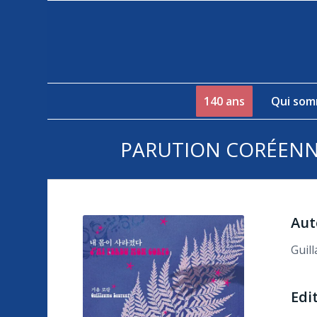
140 ans
Qui som
PARUTION CORÉENNE
Aut
Guil
Edi