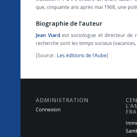
que, cinquante ans après mai 1968, une polit
Biographie de l’auteur
Jean Viard
est sociologue et directeur de 
recherche sont les temps sociaux (vacances, 
[Source :
Les éditions de l’Aube
]
ADMINISTRATION
CEN
L’A
Connexion
FRA
Imme
Samb