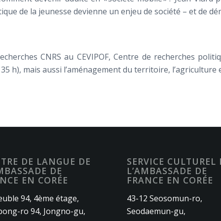
ique de la jeunesse devienne un enjeu de société – et de dém
recherches CNRS au CEVIPOF, Centre de recherches politi
35 h), mais aussi l’aménagement du territoire, l’agriculture
TRE DE LANGUE DE
SERVICE CULTUREL 
MBASSADE DE
L’AMBASSADE DE
NCE EN CORÉE
FRANCE EN CORÉE
uble 94, 4ème étage,
43-12 Seosomun-ro,
ong-ro 94, Jongno-gu,
Seodaemun-gu,