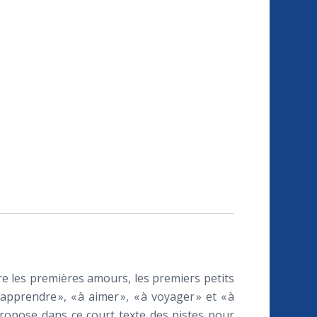
re les premières amours, les premiers petits
rendre », « à aimer », « à voyager » et « à
d propose dans ce court texte des pistes pour