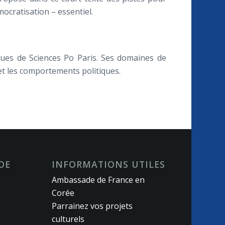
ocratisation – essentiel.
ques de Sciences Po Paris. Ses domaines de
 et les comportements politiques.
DE
INFORMATIONS UTILES
Ambassade de France en
Corée
Parrainez vos projets
culturels