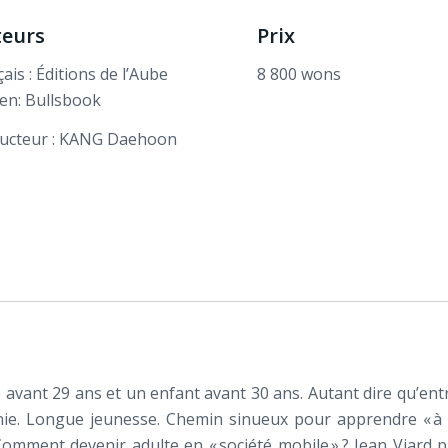
teurs
Prix
ais : Éditions de l’Aube
8 800 wons
en: Bullsbook
ucteur : KANG Daehoon
avant 29 ans et un enfant avant 30 ans. Autant dire qu’ent
nie. Longue jeunesse. Chemin sinueux pour apprendre « à app
 ? Comment devenir adulte en « société mobile » ? Jean Viar