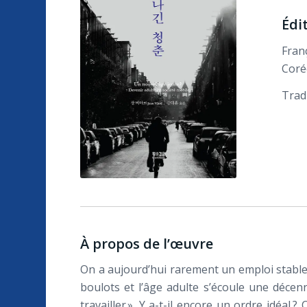
Édi
Franç
Coré
Trad
À propos de l’œuvre
On a aujourd’hui rarement un emploi stable 
boulots et l’âge adulte s’écoule une décen
travailler ». Y a-t-il encore un ordre idéal