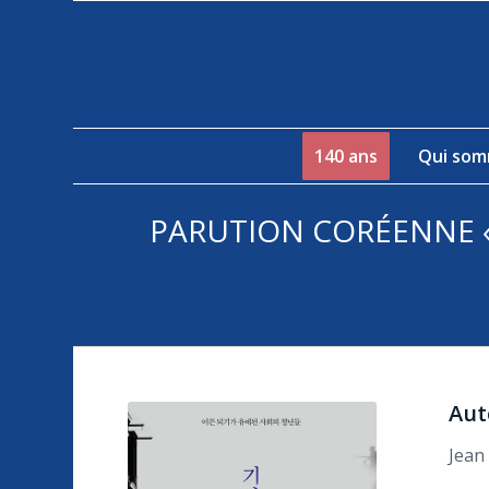
140 ans
Qui som
PARUTION CORÉENNE «
Aut
Jean