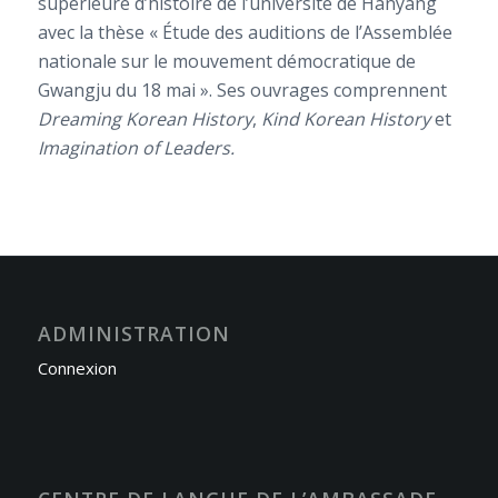
supérieure d’histoire de l’université de Hanyang
avec la thèse « Étude des auditions de l’Assemblée
nationale sur le mouvement démocratique de
Gwangju du 18 mai ». Ses ouvrages comprennent
Dreaming Korean History
,
Kind Korean History
et
Imagination of Leaders.
ADMINISTRATION
Connexion