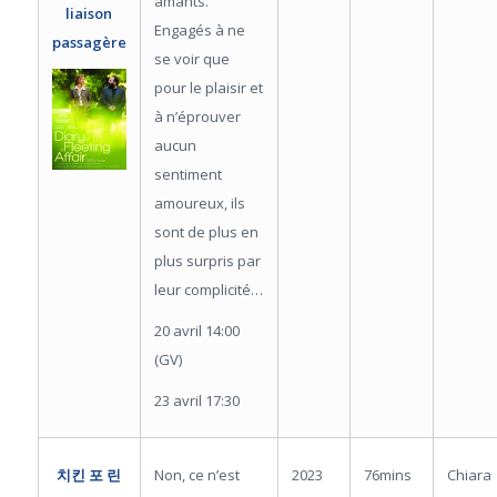
amants.
liaison
Engagés à ne
passagère
se voir que
pour le plaisir et
à n’éprouver
aucun
sentiment
amoureux, ils
sont de plus en
plus surpris par
leur complicité…
20 avril 14:00
(GV)
23 avril 17:30
Non, ce n’est
2023
76mins
Chiara
치킨 포 린