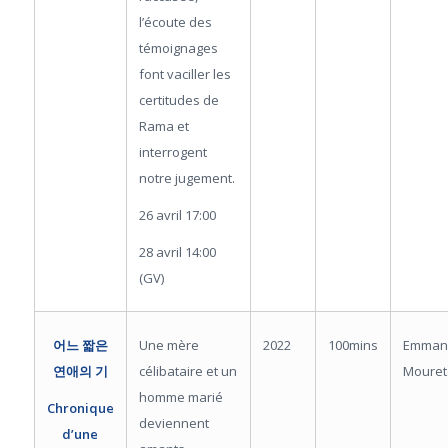
l’écoute des
témoignages
font vaciller les
certitudes de
Rama et
interrogent
notre jugement.
26 avril 17:00
28 avril 14:00
(GV)
Une mère
2022
100mins
Emman
어느 짧은
célibataire et un
Mouret
연애의 기
homme marié
Chronique
deviennent
d’une