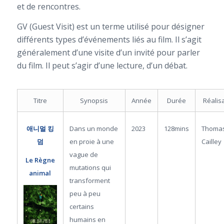
et de rencontres.
GV (Guest Visit) est un terme utilisé pour désigner
différents types d’événements liés au film. Il s’agit
généralement d’une visite d’un invité pour parler
du film. Il peut s’agir d’une lecture, d’un débat.
Titre
Synopsis
Année
Durée
Réalis
Dans un monde
2023
128mins
Thoma
애니멀 킹
en proie à une
Cailley
덤
vague de
Le Règne
mutations qui
animal
transforment
peu à peu
certains
humains en