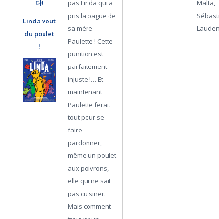
pas Linda qui a
Malta,
다!
pris la bague de
Sébast
Linda veut
sa mère
Laude
du poulet
Paulette ! Cette
!
punition est
parfaitement
injuste !… Et
maintenant
Paulette ferait
tout pour se
faire
pardonner,
même un poulet
aux poivrons,
elle qui ne sait
pas cuisiner.
Mais comment
trouver un