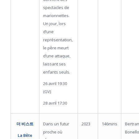
spectacles de
marionnettes.
Un jour, lors
d’une
représentation,
le père meurt
d’une attaque,
laissant ses
enfants seuls.
26 avril 19:30
(GV)
28 avril 17:30
Dans un futur
2023
146mins
Bertra
더 비스트
proche où
Bonell
La Bête