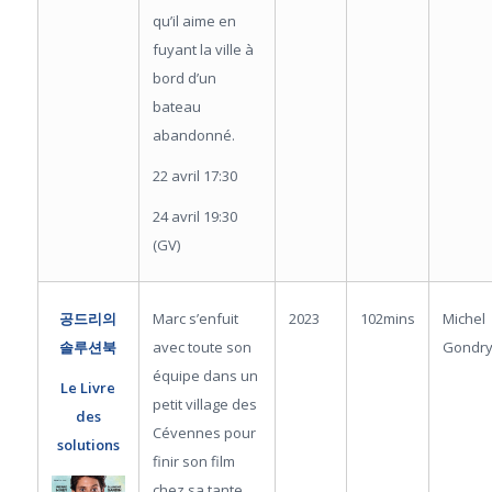
qu’il aime en
fuyant la ville à
bord d’un
bateau
abandonné.
22 avril 17:30
24 avril 19:30
(GV)
Marc s’enfuit
2023
102mins
Michel
공드리의
avec toute son
Gondr
솔루션북
équipe dans un
Le Livre
petit village des
des
Cévennes pour
solutions
finir son film
chez sa tante