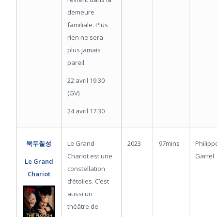
demeure
familiale. Plus
rien ne sera
plus jamais
pareil.
22 avril 19:30
(GV)
24 avril 17:30
Le Grand
2023
97mins
Philipp
북두칠성
Chariot est une
Garrel
Le Grand
constellation
Chariot
d’étoiles. C’est
aussi un
théâtre de