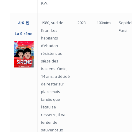
(GV)
1980, sud de
2023
100mins
Sepide
사이렌
l’Iran. Les
Farsi
La Sirène
habitants
d’Abadan
résistent au
siège des
Irakiens. Omid,
14 ans, a décidé
de rester sur
place mais
tandis que
l’étau se
resserre, il va
tenter de
sauver ceux