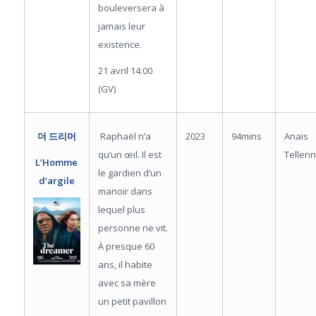
bouleversera à
jamais leur
existence.
21 avril 14:00
(GV)
Raphaël n’a
2023
94mins
Anais
더 드리머
qu’un œil. Il est
Tellen
L’Homme
le gardien d’un
d’argile
manoir dans
lequel plus
personne ne vit.
À presque 60
ans, il habite
avec sa mère
un petit pavillon