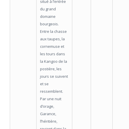
situé à l’entrée
du grand
domaine
bourgeois.
Entre la chasse
aux taupes, la
cornemuse et
les tours dans
la Kangoo de la
postière, les
jours se suivent
et se
ressemblent.
Par une nuit
d’orage,
Garance,
l’héritière,
revient dans la