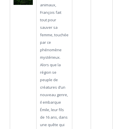
animaux,
François fait
tout pour
sauver sa
femme, touchée
par ce
phénomène
mystérieux.
Alors que la
région se
peuple de
créatures d’un
nouveau genre,
il embarque
Émile, leur fils
de 16 ans, dans
une quête qui