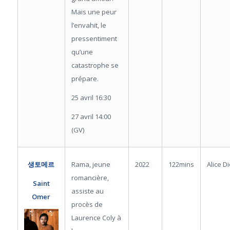
Mais une peur
l’envahit, le
pressentiment
qu’une
catastrophe se
prépare.
25 avril 16:30
27 avril 14:00
(GV)
Rama, jeune
2022
122mins
Alice D
생토메르
romancière,
Saint
assiste au
Omer
procès de
Laurence Coly à