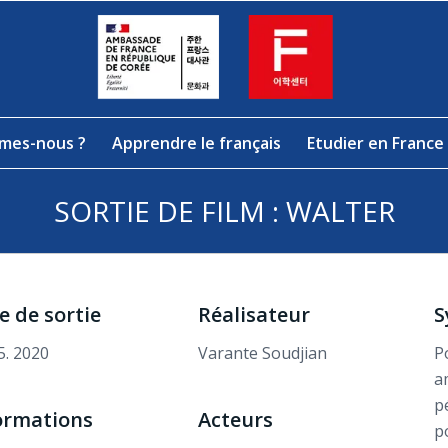
mes-nous ?
Apprendre le français
Etudier en France
SORTIE DE FILM : WALTER
e de sortie
Réalisateur
S
5. 2020
Varante Soudjian
P
a
p
ormations
Acteurs
p