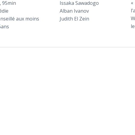
«
, 95min
Issaka Sawadogo
l
édie
Alban Ivanov
W
nseillé aux moins
Judith El Zein
l
5ans