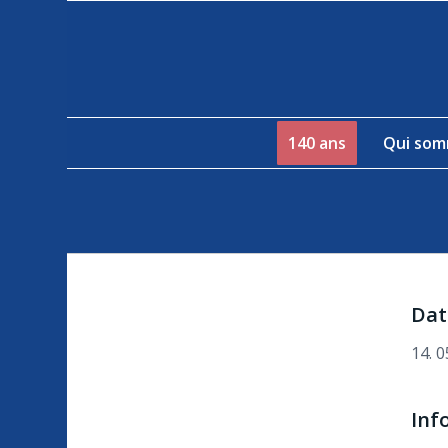
140 ans
Qui som
Dat
14. 0
Inf