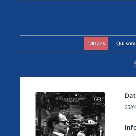
140 ans
Qui som
Dat
25/0
Inf