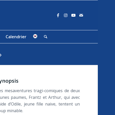
Calendrier
»
ynopsis
es mesaventures tragi-comiques de deux
eunes paumes, Frantz et Arthur, qui avec
’aide d’Odile, jeune fille naive, tentent un
oup minable.