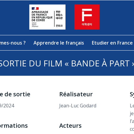
mes-nous ?
Apprendre le français
Etudier en France
SORTIE DU FILM « BANDE À PART 
e de sortie
Réalisateur
S
9/2024
Jean-Luc Godard
L
j
l
ormations
Acteurs
c