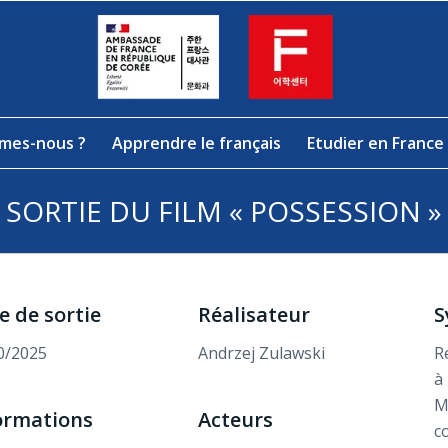
mes-nous ?
Apprendre le français
Etudier en France
SORTIE DU FILM « POSSESSION »
e de sortie
Réalisateur
S
0/2025
Andrzej Zulawski
R
à
M
ormations
Acteurs
c