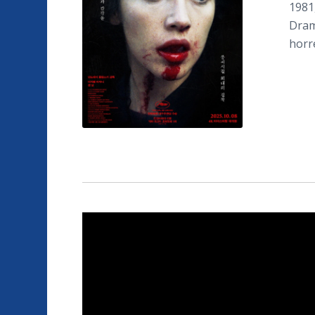
1981
Dram
horr