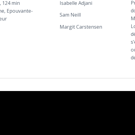
P
, 124 min
Isabelle Adjani
d
e, Epouvante-
Sam Neill
M
eur
L
Margit Carstensen
d
s
o
d