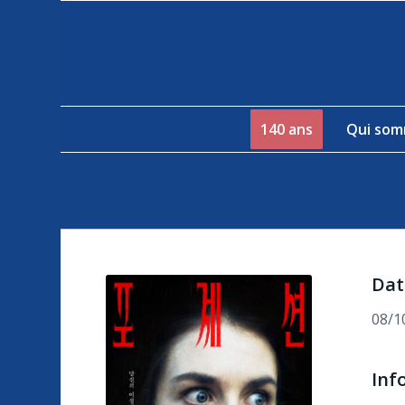
140 ans
Qui som
Dat
08/1
Inf