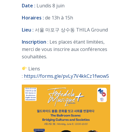
Date :
Lundis 8 juin
Horaires :
de 13h à 15h
Lieu :
서울 마포구 상수동 THILA Ground
Inscription
: Les places étant limitées,
merci de vous inscrire aux conférences
souhaitées.
Liens
:
https://forms.gle/pvLy7V4kkCz1fwow5