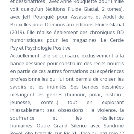
et dessinatrices : avec Anne Rouquette pour
Emilie
voit quelqu’un
(éditions Fluide Glacial, 2 tomes),
avec Jeff Pourquié pour
Assassins
et Abdel de
Bruxelles pour
Dominos
aux éditions Fluide Glacial
(2019). Elle réalise également des chroniques BD
humoristiques pour les magazines
Le Cercle
Psy
et
Psychologie Positive
.
Actuellement, elle se consacre exclusivement à la
bande dessinée pour construire des récits nourris
en partie de ces autres formations ou expériences
professionnelles qui lui ont permis de croiser les
savoirs et les intimités. Ses bandes dessinées
mélangent les genres (humour, polar, histoire,
jeunesse, conte…) tout en explorant
inlassablement ses obsessions : la violence, la
souffrance et les résiliences
humaines. Outre
Grand Silence
avec Sandrine
Revel, elle travaille sur
Pie XII, face au nazisme
(2