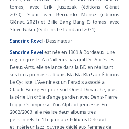
tomes) avec Erik Juszezak (éditions Glénat
2020),
Scum
avec Bernardo Munoz (éditions
Glénat, 2021) et
Billie Bang Bang (
3 tomes) avec
Steve Baker (éditions Le Lombard 2021).
Sandrine Reve
l (Dessinateur)
Sandrine Revel
est née en 1969 à Bordeaux, une
région qu’elle n’a d’ailleurs pas quittée. Après les
Beaux-Arts, elle se lance dans la BD en réalisant
ses tous premiers albums
Bla Bla Bla !
aux Éditions
Le Cycliste,
L’Avenir est un Paradis
associé à
Claude Bourgeyx pour Sud-Ouest Dimanche, puis
la série
Un drôle d’ange gardien
avec Denis-Pierre
Filippi récompensé d’un Alph’art jeunesse. En
2002/2003, elle réalise deux albums très
personnels
Le 11e jour
aux Éditions Delcourt
et
Intérieur Jazz
, ouvrage dédié aux femmes de