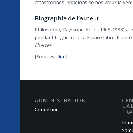
catastrophes. Appelons de nos vœux la venue 
Biographie de l’auteur
Philosophe, Raymond Aron (1905-1983)
a é
pendant la guerre à
La France Libre.
Il a ét
libertés
.
[Sources :
lien
]
ADMINISTRATION
CEN
L’A
Connexion
FRA
Imme
Samb