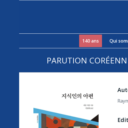
140 ans
Qui som
PARUTION CORÉENNE
Aut
Ray
Edi