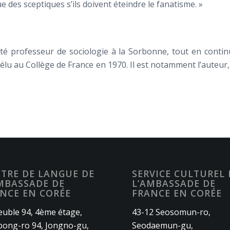
des sceptiques s’ils doivent éteindre le fanatisme. »
té professeur de sociologie à la Sorbonne, tout en contin
é élu au Collège de France en 1970. Il est notamment l’auteur, 
TRE DE LANGUE DE
SERVICE CULTUREL 
MBASSADE DE
L’AMBASSADE DE
NCE EN CORÉE
FRANCE EN CORÉE
uble 94, 4ème étage,
43-12 Seosomun-ro,
ong-ro 94, Jongno-gu,
Seodaemun-gu,