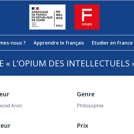
mes-nous ?
Apprendre le français
Etudier en France
 « L’OPIUM DES INTELLECTUELS
eur
Genre
mond Aron
Philosophie
teur
Prix