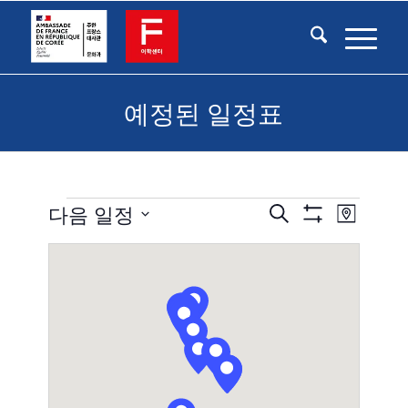
예정된 일정표
일
일
이
다음 일정
검
Map
벤
Show
정
색
정
Select
트
Filters
하
표
date.
뷰
표
기
탐
검
색
색
및
보
기