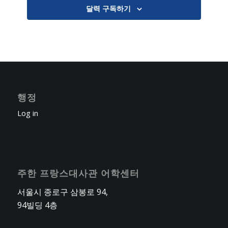
달력 구독하기
AUG
23 May
-
12 September
8
2026 9-10월 주니어 강좌 등록
서울프랑스학교
AUG
23 May
-
12 September
8
2026 9-10월 주니어 강좌 등록
서울프랑스학교
행정
Log in
AUG
14 July
-
21 August
8
Korean Chronicles III – TELESCOPIQUE
대구프랑스문화원
AUG
17 July@10:00
-
30 August@18:00
주한 프랑스대사관 어학센터
8
몰입형 VR 전시 개막
이머시브뮤지엄 잠실
서울시 종로구 삼봉로 94,
94빌딩 4층
AUG
6 August
-
13 August
8