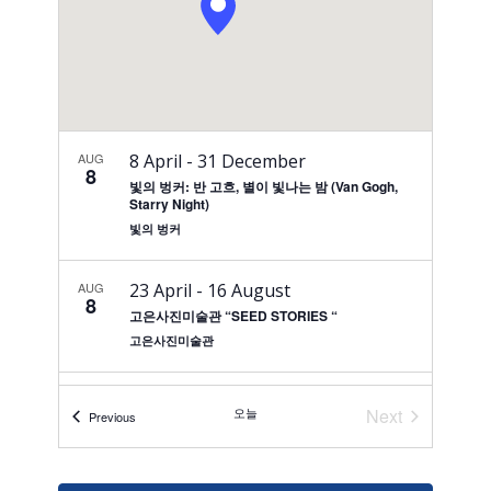
탐
색
AUG
8 April
-
31 December
8
빛의 벙커: 반 고흐, 별이 빛나는 밤 (Van Gogh,
Starry Night)
빛의 벙커
AUG
23 April
-
16 August
8
고은사진미술관 “SEED STORIES “
고은사진미술관
AUG
24 April
-
27 September
8
오늘
Next
일정표
Previous
방혜자 – 천지에 마음의 빛 뿌리며 간다
일정표
국립현대미술관(MMCA) 청주관